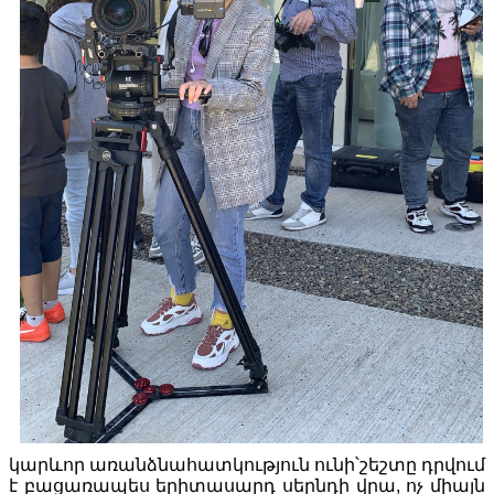
կարևոր առանձնահատկություն ունի՝շեշտը դրվում
է բացառապես երիտասարդ սերնդի վրա, ոչ միայն