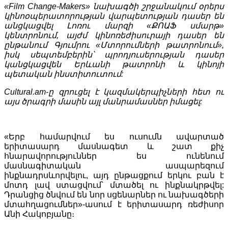
«Film Change-Makers» նախագծի շրջանակում օրերս
կինոօպերատորության վարպետության դասեր են
անցկացվել Լոռու մարզի «ՔՈԱՖ սմարթ»
կենտրոնում, այժմ կինոռեժիսուրայի դասեր են
ընթանում Գյումրու «Մտորումների թատրոնում»,
իսկ սեպտեմբերին՝ պրոդյուսերության դասեր
կանցկացվեն Երևանի թատրոնի և կինոյի
պետական ինստիտուտում:
Cultural.am-ը զրուցել է կազմակերպիչների հետ ու
այս ծրագրի մասին այլ մանրամասներ իմացել:
«Երբ համարվում ես ուսումն ավարտած
երիտասարդ մասնագետ և շատ քիչ
հնարավորություններ ես ունենում
մասնագիտական ասպարեզում
ինքնադրսևորվելու, այդ ընթացքում երկու բան է
մոտդ լավ ստացվում՝ մտածել ու ինքնակրթվել:
Դրանցից ծնվում են նոր սցենարներ ու նախագծերի
մտահղացումներ»-ասում է երիտասարդ ռեժիսոր
Անի Հակոբյանը։