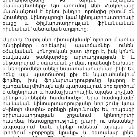
մասնագետները։ Այս առումով Անի Հակոբյանը
մատնանշում է երկու խնդիր, որոնցից բխում են
մյուսները. կինոդպրոցի կամ կինոլաբորատորիայի
բացը և ֆիլմարտադրության ֆինանսական
հիմնական՝ պետական աղբյուրը:
Մկրտիչ Բարոյանի դիտարկմամբ՝ ոլորտում առկա
խնդիրները օբյեկտիվ պատճառներ ունեն:
«Հայկական կինոշուկան շատ փոքր է, իսկ կինոն
բավական թանկարժեք արտադրություն է և
ենթադրվում է սպառման շուկա, որպեսզի ծախսեր
և ներդրումներ անելը նպատակահարմար լինի: Եվ
հենց այս պատճառով քիչ են նկարահանվում
ֆիլմեր, իսկ ֆիլմարտադրությունը կարող է
զարգանալ միմիայն այն պարագայում, երբ գործում
է անընդհատ և համաշխարհային, այպես կոչված,
կինոթրենդներին համահունչ»: Նրա համոզմամբ՝
հայկական կինոարտադրությանը նոր շունչ կտա
«Կինոյի մասին» օրենքի ընդունումը: Եվ որպեսզի
երիտասարդության շրջանում կինոոլորտի
հանդեպ հետաքրքրությունը չմարի ու տեսանելի
ապագայում նաև վերելք ունենա՝ այսպես են
փորձում «բորբոքել կրակը» և օգտակար լինել