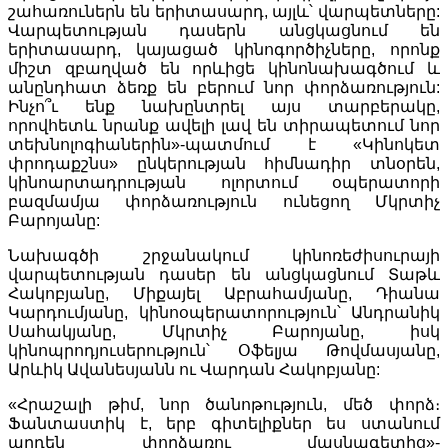
շահառուներն են երիտասարդ, այլև՝ վարպետները:
Վարպետության դասերն անցկացնում են
երիտասարդ, կայացած կինոգործիչները, որոնք
միշտ զբաղված են որևիցե կինոնախագծում և
անընդհատ ձեռք են բերում նոր փորձառություն:
Ինչո՞ւ ենք նախընտրել այս տարբերակը,
որովհետև նրանք ավելի լավ են տիրապետում նոր
տեխնոլոգիաներին»-պատմում է «Կինոկետ
փրոդաքշնս» ընկերության հիմնադիր տնօրեն,
կինոարտադրության ոլորտում օպերատորի
բազմամյա փորձառություն ունեցող Մկրտիչ
Բարոյանը:
Նախագծի շրջանակում կինոռեժիսուրայի
վարպետության դասեր են անցկացնում Տաթև
Հակոբյանը, Միքայել Աբրահամյանը, Դիանա
Կարդումյանը, կինոօպերատորություն՝ Անդրանիկ
Սահակյանը, Մկրտիչ Բարոյանը, իսկ
կինոպրոդյուսերություն՝ Օֆելյա Թովմասյանը,
Արևիկ Ավանեսյանն ու Վարդան Հակոբյանը:
«Հրաշալի թիմ, նոր ծանոթություն, մեծ փորձ։
Ֆանտաստիկ է, երբ գիտելիքներ ես ստանում
արդեն փորձառու մասնագետից»-