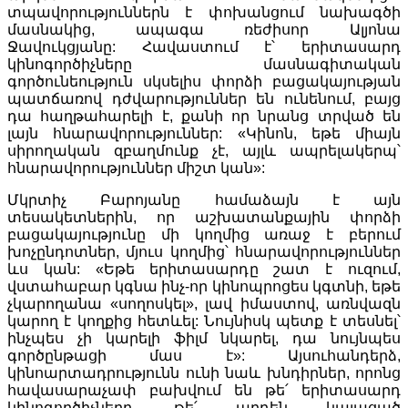
տպավորություններն է փոխանցում նախագծի
մասնակից, ապագա ռեժիսոր Ալյոնա
Ջավուկցյանը: Հավաստում է՝ երիտասարդ
կինոգործիչները մասնագիտական
գործունեություն սկսելիս փորձի բացակայության
պատճառով դժվարություններ են ունենում, բայց
դա հաղթահարելի է, քանի որ նրանց տրված են
լայն հնարավորություններ: «Կինոն, եթե միայն
սիրողական զբաղմունք չէ, այլև ապրելակերպ՝
հնարավորություններ միշտ կան»:
Մկրտիչ Բարոյանը համաձայն է այն
տեսակետներին, որ աշխատանքային փորձի
բացակայությունը մի կողմից առաջ է բերում
խոչընդոտներ, մյուս կողմից՝ հնարավորություններ
ևս կան: «Եթե երիտասարդը շատ է ուզում,
վստահաբար կգնա ինչ-որ կինոպրոցես կգտնի, եթե
չկարողանա «սողոսկել», լավ իմաստով, առնվազն
կարող է կողքից հետևել: Նույնիսկ պետք է տեսնել՝
ինչպես չի կարելի ֆիլմ նկարել, դա նույնպես
գործընթացի մաս է»:
Այսուհանդերձ,
կինոարտադրությունն ունի նաև խնդիրներ, որոնց
հավասարաչափ բախվում են թե՛ երիտասարդ
կինոգործիչները, թե՛ արդեն կայացած