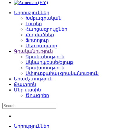
Նորություններ
Խմբագրական
Լուրեր
Հարցազրույցներ
Հոդվածներ
Ֆոտոլուր
Մեր քաղաքը
Գրականություն
Գրականություն
Ակնարկ/Էսսե/Ելույթ
Գրախոսություն
Սփյուռքահայ գրականություն
Երաժշտություն
Թատրոն
Մեր մասին
Ծրագրեր
Նորություններ