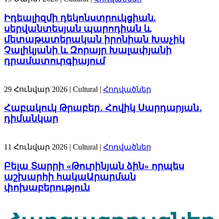
Իդեալիզմի դեկոնստրուկցիան.
սերվանտեսյան պարոդիան և
մետաթատերական իրոնիան Խաչիկ
Չալիկյանի և Զորայր Խալափյանի
դրամատուրգիայում
29 Հունվար 2026
| Cultural |
Հոդվածներ
Հաբակուկ Թրաբեր․ Հովիկ Սարդարյան․
դիմանկար
11 Հունվար 2026
| Cultural |
Հոդվածներ
Բելա Տարրի «Թուրինյան ձին» որպես
աշխարհի հակաԱրարման
փոխաբերություն