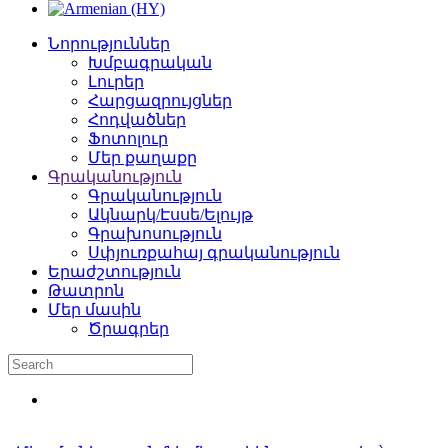
Նորություններ
Խմբագրական
Լուրեր
Հարցազրույցներ
Հոդվածներ
Ֆոտոլուր
Մեր քաղաքը
Գրականություն
Գրականություն
Ակնարկ/Էսսե/Ելույթ
Գրախոսություն
Սփյուռքահայ գրականություն
Երաժշտություն
Թատրոն
Մեր մասին
Ծրագրեր