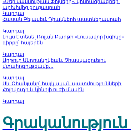
«Մեր մանկության ֆիլմերը». կինոազդագրեր՝
արխիվից ցուցասրահ
Կարդալ
Հասան Բելասեմ. Դիակների պատկերասրահ
Կարդալ
Լույս է տեսել Ռոլան Բարթի «Լուսավոր խցիկը»
գիրքը՝ հայերեն
Կարդալ
Արթուր Անդրանիկեան․ Չհասկացուելու
մտահոգութեամբ․․․
Կարդալ
Սև Օհանյանը՝ հայկական պատմությունների,
Հոլիվուդի և կինոյի ուժի մասին
Կարդալ
Գրականություն