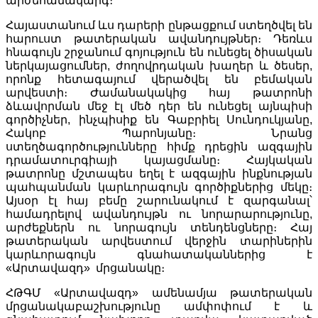
արժեհամակարգ։
Հայաստանում ևս դարերի ընթացքում ստեղծվել են
հարուստ թատերական ավանդույթներ։ Դեռևս
հնագույն շրջանում գոյություն են ունեցել ծիսական
ներկայացումներ, ժողովրդական խաղեր և ծեսեր,
որոնք հետագայում վերածվել են բեմական
արվեստի։ Ժամանակակից հայ թատրոնի
ձևավորման մեջ էլ մեծ դեր են ունեցել այնպիսի
գործիչներ, ինչպիսիք են Գաբրիել Սունդուկյանը,
Հակոբ Պարոնյանը։ Նրանց
ստեղծագործությունները հիմք դրեցին ազգային
դրամատուրգիայի կայացմանը։ Հայկական
թատրոնը մշտապես եղել է ազգային ինքնության
պահպանման կարևորագույն գործիքներից մեկը։
Այսօր էլ հայ բեմը շարունակում է զարգանալ՝
համադրելով ավանդույթն ու նորարարությունը,
արժեքներն ու նորագույն տենդենցները։ Հայ
թատերական արվեստում վերջին տարիներին
կարևորագույն գնահատականներից է
«Արտավազդ» մրցանակը։
ՀԹԳՄ «Արտավազդ» ամենամյա թատերական
մրցանակաբաշխությունը ամփոփում է և