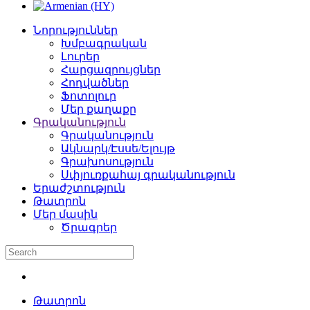
Նորություններ
Խմբագրական
Լուրեր
Հարցազրույցներ
Հոդվածներ
Ֆոտոլուր
Մեր քաղաքը
Գրականություն
Գրականություն
Ակնարկ/Էսսե/Ելույթ
Գրախոսություն
Սփյուռքահայ գրականություն
Երաժշտություն
Թատրոն
Մեր մասին
Ծրագրեր
Թատրոն