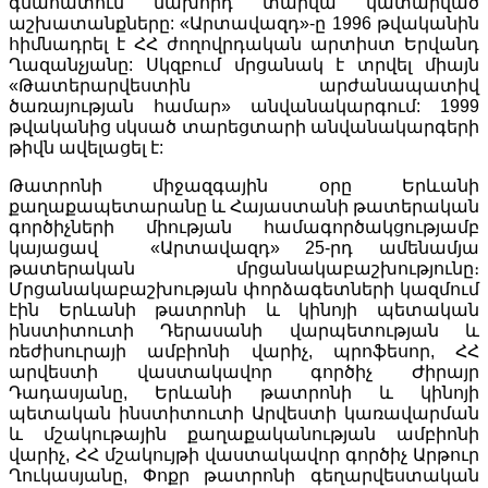
գնահատում նախորդ տարվա կատարված
աշխատանքները: «Արտավազդ»-ը 1996 թվականին
հիմնադրել է ՀՀ ժողովրդական արտիստ Երվանդ
Ղազանչյանը: Սկզբում մրցանակ է տրվել միայն
«Թատերարվեստին արժանապատիվ
ծառայության համար» անվանակարգում: 1999
թվականից սկսած տարեցտարի անվանակարգերի
թիվն ավելացել է:
Թատրոնի միջազգային օրը Երևանի
քաղաքապետարանը և Հայաստանի թատերական
գործիչների միության համագործակցությամբ
կայացավ «Արտավազդ» 25-րդ ամենամյա
թատերական մրցանակաբաշխությունը։
Մրցանակաբաշխության փորձագետների կազմում
էին Երևանի թատրոնի և կինոյի պետական
ինստիտուտի Դերասանի վարպետության և
ռեժիսուրայի ամբիոնի վարիչ, պրոֆեսոր, ՀՀ
արվեստի վաստակավոր գործիչ Ժիրայր
Դադասյանը, Երևանի թատրոնի և կինոյի
պետական ինստիտուտի Արվեստի կառավարման
և մշակութային քաղաքականության ամբիոնի
վարիչ, ՀՀ մշակույթի վաստակավոր գործիչ Արթուր
Ղուկասյանը, Փոքր թատրոնի գեղարվեստական