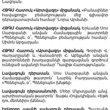
Նավոյան։
ՀԹԳՄ Հատուկ «Արտվազդ» մրցանակ.
«Բանալիներ
հավաքողը» բեմադրության մեջ գլխավոր
դերակատարման համար` Նորա Արմանի։
ՀԹԳՄ Հատուկ «Արտվազդ» մրցանակ.
Երևանի Սոս
Սարգսյանի անվան Համազգային թատրոնի
«Պենելոպե, օ՜, Պենելոպե» բեմադրության համար`
Սիմոն Աբգարյան։
ՀԹԳՄ Հատուկ «Արտվազդ» մրցանակ.
Գորիսի Վ․
Վաղարշյանի և Վանաձորի Հ․ Աբելյանի անվան
թատրոնների խաղացանկի զարգացման գործում
ունեցած ավանդի համար` Դավիթ Հարությունյան։
Լավագույն դերասան.
Սոս Սարգսյանի անվան
Համազգային թատրոն` Նարեկ Բաղդասարյան,
«Պենելոպե, օ՜, Պենելոպե» (Անթեյ)։
Լավագույն դերասանուհի.
Մհեր Մկրտչյանի անվ․
արտիստական թատրոն` Տաթև Հովակիմյան, «Եթե
դու մեռնեիր» (Աննա)։
Երկրորդ պլանի լավագույն դերասան.
Պատանի