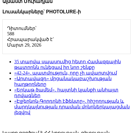
Ալմաստ Մուրադյան
Լուսանկարները` PHOTOLURE-ի
Դիտումներ՝
588
Հրապարակված է`
Մարտ 29, 2026
35 տարվա սպասումից հետո Համազգային
թատրոնն ունեցավ իր նոր շենքը
«42-24». պատմություն, որը չի ավարտվում
«Արտավազդ» մրցանակաբաշխության
հաղթողները
«Երկաթ ծամեմ»․ հայտնի կյանքի անհայտ
դրվագներ
«Էլջերնոն-Գորդոնի էֆեկտը». հիշողության և
մարդկայնության դրաման մոնոներկայացման
լեզվով
Կայքը գործում է ՀՀ կրթության, գիտության,