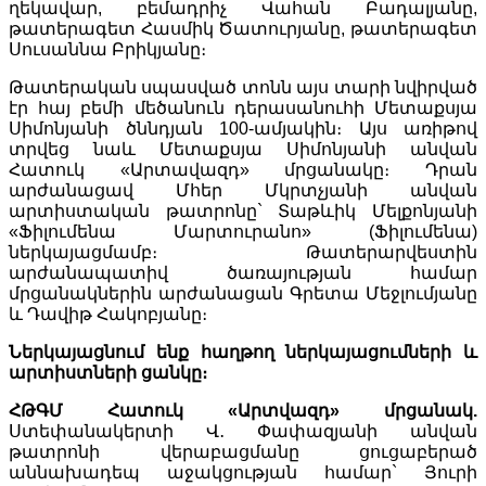
ղեկավար, բեմադրիչ Վահան Բադալյանը,
թատերագետ Հասմիկ Ծատուրյանը, թատերագետ
Սուսաննա Բրիկյանը։
Թատերական սպասված տոնն այս տարի նվիրված
էր հայ բեմի մեծանուն դերասանուհի Մետաքսյա
Սիմոնյանի ծննդյան 100-ամյակին։ Այս առիթով
տրվեց նաև Մետաքսյա Սիմոնյանի անվան
Հատուկ «Արտավազդ» մրցանակը։ Դրան
արժանացավ Մհեր Մկրտչյանի անվան
արտիստական թատրոնը` Տաթևիկ Մելքոնյանի
«Ֆիլումենա Մարտուրանո» (Ֆիլումենա)
ներկայացմամբ։ Թատերարվեստին
արժանապատիվ ծառայության համար
մրցանակներին արժանացան Գրետա Մեջլումյանը
և Դավիթ Հակոբյանը։
Ներկայացնում ենք հաղթող ներկայացումների և
արտիստների ցանկը։
ՀԹԳՄ Հատուկ «Արտվազդ» մրցանակ.
Ստեփանակերտի Վ․ Փափազյանի անվան
թատրոնի վերաբացմանը ցուցաբերած
աննախադեպ աջակցության համար` Յուրի